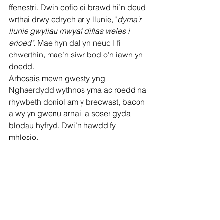
ffenestri. Dwin cofio ei brawd hi’n deud 
wrthai drwy edrych ar y llunie, "
dyma’r 
llunie gwyliau mwyaf diflas weles i 
erioed"
. Mae hyn dal yn neud I fi 
chwerthin, mae’n siwr bod o’n iawn yn 
doedd. 
Arhosais mewn gwesty yng 
Nghaerdydd wythnos yma ac roedd na 
rhywbeth doniol am y brecwast, bacon 
a wy yn gwenu arnai, a soser gyda 
blodau hyfryd. Dwi’n hawdd fy 
mhlesio. 