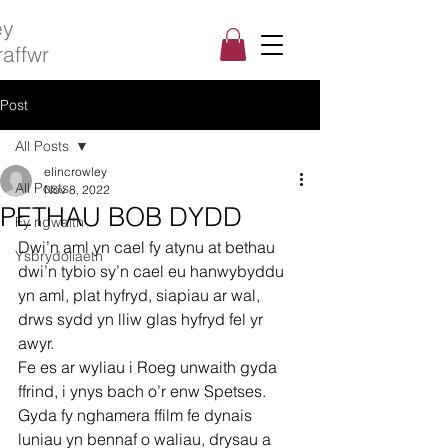
ey
raffwr
Post
All Posts
elincrowley
All Posts
Nov 8, 2022
PETHAU BOB DYDD
Fy ngwaith
Dwi’n aml yn cael fy atynu at bethau 
Ysbrydoliaeth
dwi’n tybio sy’n cael eu hanwybyddu 
yn aml, plat hyfryd, siapiau ar wal, 
drws sydd yn lliw glas hyfryd fel yr 
awyr. 
Fe es ar wyliau i Roeg unwaith gyda 
ffrind, i ynys bach o’r enw Spetses. 
Gyda fy nghamera ffilm fe dynais 
luniau yn bennaf o waliau, drysau a 