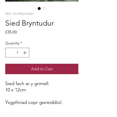
SKU: Sied Bryntudur
Sied Bryntudur
Price
£35.00
Quantity
*
Add to Cart
Sied fach ar y grimell.
10 x 12cm
Ysgythriad copr gwreiddiol.