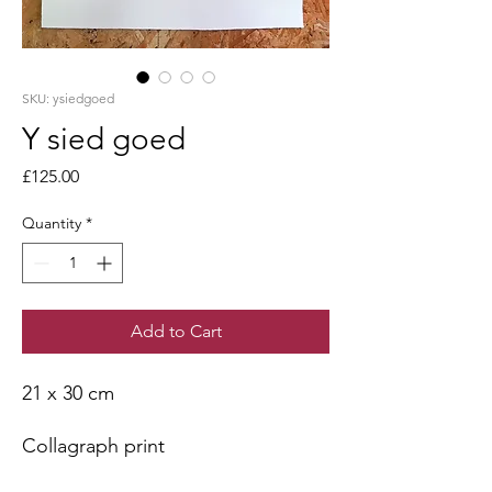
SKU: ysiedgoed
Y sied goed
Price
£125.00
Quantity
*
Add to Cart
21 x 30 cm
Collagraph print